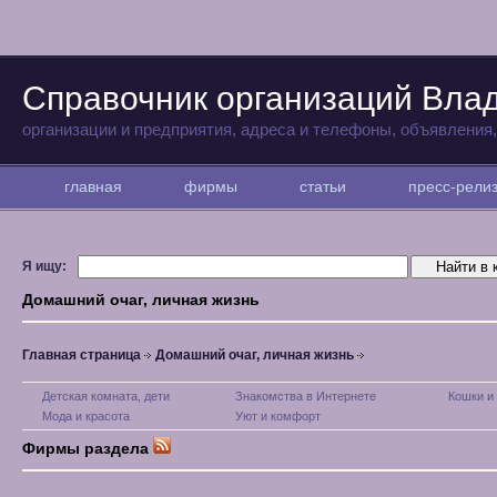
Справочник организаций Вла
организации и предприятия, адреса и телефоны, объявления
главная
фирмы
статьи
пресс-рел
Я ищу:
Домашний очаг, личная жизнь
Главная страница
Домашний очаг, личная жизнь
Детская комната, дети
Знакомства в Интернете
Кошки и
Мода и красота
Уют и комфорт
Фирмы раздела