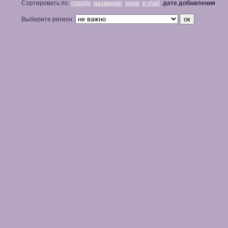
Сортировать по:
городу
названию
цене
e-mail
дате добавления
Выберите регион: