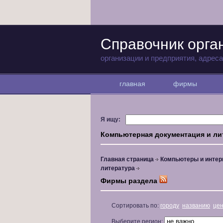
Справочник орга
организации и предприятия, адрес
главная
фирмы
Я ищу:
Компьютерная документация и ли
Главная страница
Компьютеры и интер
литература
Фирмы раздела
Сортировать по:
городу
названию
це
Выберите регион: