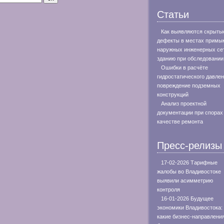
Статьи
Как выявляются скрыты
дефекты в местах примы
наружных инженерных сет
зданию при обследовании
Ошибки в расчёте
гидростатического давлен
повреждение подземных
конструкций
Анализ проектной
документации при спорах
качестве ремонта
Пресс-релизы
17-02-2026 Тарифные
жалобы во Владивостоке
выявили асимметрию
контроля
16-01-2026 Будущее
экономики Владивостока:
какие бизнес-направлени