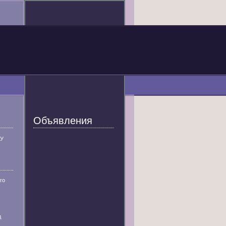
Объявления
У
го
д