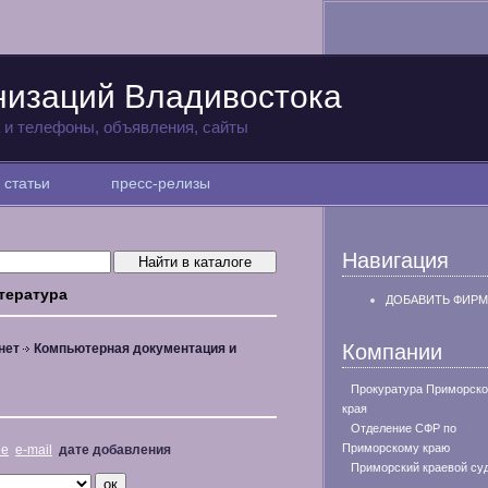
низаций Владивостока
а и телефоны, объявления, сайты
статьи
пресс-релизы
Навигация
тература
ДОБАВИТЬ ФИРМ
Компании
нет
Компьютерная документация и
Прокуратура Приморско
края
Отделение СФР по
Приморскому краю
не
e-mail
дате добавления
Приморский краевой су