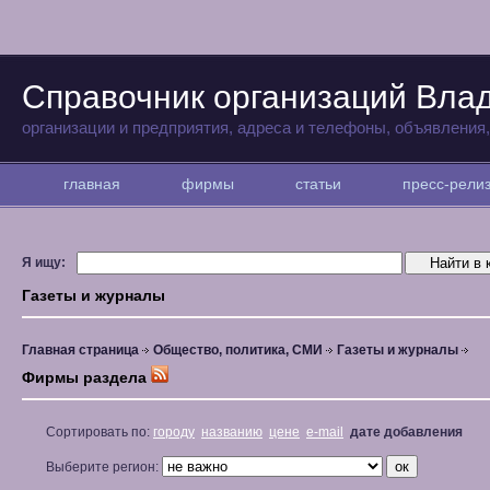
Справочник организаций Вла
организации и предприятия, адреса и телефоны, объявления
главная
фирмы
статьи
пресс-рел
Я ищу:
Газеты и журналы
Главная страница
Общество, политика, СМИ
Газеты и журналы
Фирмы раздела
Сортировать по:
городу
названию
цене
e-mail
дате добавления
Выберите регион: