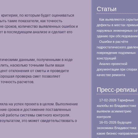
Статьи
 критерии, по которым будет оцениваться
Как выявляются скрыты
ыть такие показатели, как точность
дефекты в местах примы
ие сроков, количество выявленных ошибок и
наружных инженерных сет
ет в последующем анализе и сделает его
зданию при обследовании
Ошибки в расчёте
гидростатического давлен
повреждение подземных
конструкций
ктическими данными, полученными в ходе
Анализ проектной
елить, насколько точными были ваши
документации при спорах
цент отклонения от сметы и проведите
качестве ремонта
 Хорошая проверка смет позволяет
точность расчетов.
Пресс-релизы
17-02-2026 Тарифные
ияла на успех проекта в целом. Выполнение
жалобы во Владивостоке
ение сроков и достижение поставленных
выявили асимметрию
ной работы системы сметного контроля.
контроля
зультатом, это может свидетельствовать о
16-01-2026 Будущее
экономики Владивостока:
какие бизнес-направлени