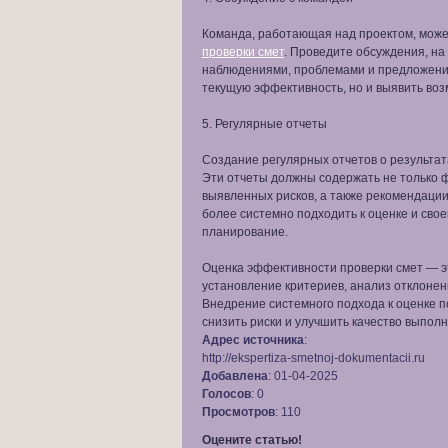
Команда, работающая над проектом, може
проверки смет
. Проведите обсуждения, на
наблюдениями, проблемами и предложения
текущую эффективность, но и выявить во
5. Регулярные отчеты
Создание регулярных отчетов о результат
Эти отчеты должны содержать не только 
выявленных рисков, а также рекомендации
более системно подходить к оценке и сво
планирование.
Оценка эффективности проверки смет — э
установление критериев, анализ отклонен
Внедрение системного подхода к оценке п
снизить риски и улучшить качество выполн
Адрес источника
:
http://ekspertiza-smetnoj-dokumentacii.ru
Добавлена
: 01-04-2025
Голосов
: 0
Просмотров
: 110
Оцените статью!