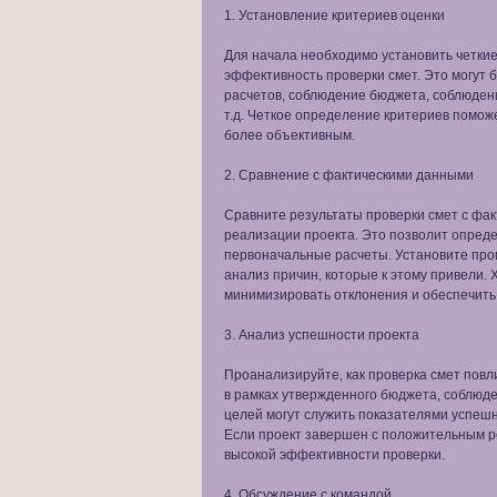
1. Установление критериев оценки
Для начала необходимо установить четкие
эффективность проверки смет. Это могут б
расчетов, соблюдение бюджета, соблюден
т.д. Четкое определение критериев помож
более объективным.
2. Сравнение с фактическими данными
Сравните результаты проверки смет с фа
реализации проекта. Это позволит опред
первоначальные расчеты. Установите про
анализ причин, которые к этому привели.
минимизировать отклонения и обеспечить 
3. Анализ успешности проекта
Проанализируйте, как проверка смет повл
в рамках утвержденного бюджета, соблюд
целей могут служить показателями успеш
Если проект завершен с положительным ре
высокой эффективности проверки.
4. Обсуждение с командой