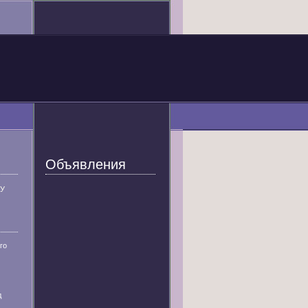
Объявления
У
го
д