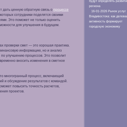
будут определять развит
региона
т дать ценную обратную связь о
процессе
16-01-2026 Рынок услуг
 которых сотрудники поделятся своими
Владивостока: как делова
ми. Это поможет не только оценить
активность формирует
зможности для улучшения в будущем.
городскую экономику
ах проверки смет — это хорошая практика.
финансовую информацию, но и анализ
 по улучшению процессов. Это позволит
евременно вносить изменения в сметное
то многогранный процесс, включающий
ий и обсуждение результатов с командой.
оможет повысить точность расчетов,
ения проектов.