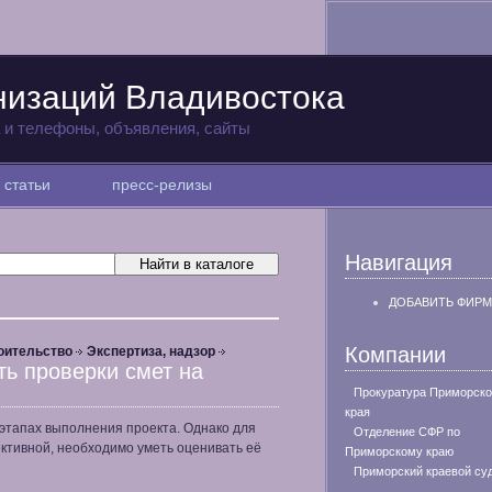
низаций Владивостока
а и телефоны, объявления, сайты
статьи
пресс-релизы
Навигация
ДОБАВИТЬ ФИРМ
Компании
оительство
Экспертиза, надзор
ть проверки смет на
Прокуратура Приморско
края
этапах выполнения проекта. Однако для
Отделение СФР по
ктивной, необходимо уметь оценивать её
Приморскому краю
Приморский краевой су