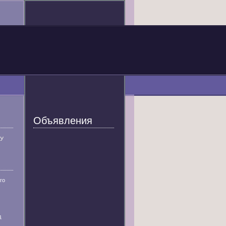
Объявления
У
го
д