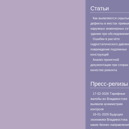
Статьи
Как выявляются скрыты
дефекты в местах примы
наружных инженерных сет
зданию при обследовании
Ошибки в расчёте
гидростатического давлен
повреждение подземных
конструкций
Анализ проектной
документации при спорах
качестве ремонта
Пресс-релизы
17-02-2026 Тарифные
жалобы во Владивостоке
выявили асимметрию
контроля
16-01-2026 Будущее
экономики Владивостока:
какие бизнес-направлени