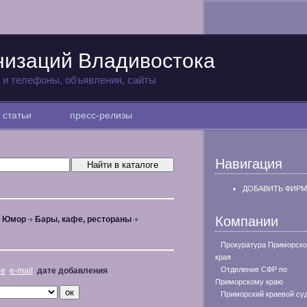
низаций Владивостока
а и телефоны, объявления, сайты
статьи
пресс-релизы
Навигация
ДОБАВИТЬ ФИРМ
Компании
, Юмор
Бары, кафе, рестораны
Прокуратура Приморско
края
Отделение СФР по
не
e-mail
дате добавления
Приморскому краю
Приморский краевой су