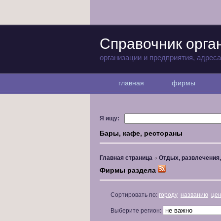
Справочник орга
организации и предприятия, адрес
главная
фирмы
Я ищу:
Бары, кафе, рестораны
Главная страница
Отдых, развлечения
Фирмы раздела
Сортировать по:
городу
названию
це
Выберите регион: