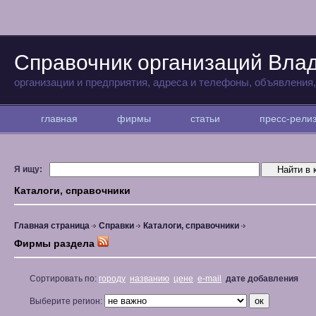
Справочник организаций Вла
организации и предприятия, адреса и телефоны, объявления
главная
фирмы
статьи
пресс-рел
Я ищу:
Каталоги, справочники
Главная страница
Справки
Каталоги, справочники
Фирмы раздела
Сортировать по:
городу
названию
цене
e-mail
дате добавления
Выберите регион: