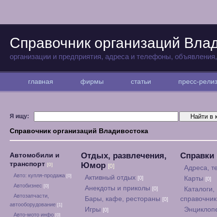
Справочник организаций Вла
организации и предприятия, адреса и телефоны, объявления
главная
фирмы
статьи
пресс-рел
Я ищу:
Справочник организаций Владивостока
Отдых, развлечения,
Справки
Автомобили и
транспорт
Юмор
[0]
[0]
Адреса, 
Авто: купля-продажа
[0]
Активный отдых
[0]
Карты
[0]
Автобизнес
[0]
Анекдоты и приколы
[0]
Каталоги,
Автозапчасти,
Бары, кафе, рестораны
справочни
[0]
автооборудование
[1]
Игры
Энциклоп
[0]
Авто-мото инфо
[0]