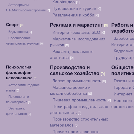
Кино/видео
[1]
Автосервисы,
Путешествия и туризм
[0]
СТОАвтомобилестроение
[0]
Развлечения и хобби
[0]
Реклама и маркетинг
Работа и
Спорт
[0]
[0]
заработ
Виды спорта
Интернет-реклама, SEO
[0]
[0]
Соревнования,
Заработок
Маркетинг и исследования
чемпионаты, турниры
[0]
Интернете
рынков
[0]
Кадровые 
Реклама, рекламные
агентства
Трудоуст
[0]
Производство и
Обществ
Психология,
философия,
сельское хозяйство
политик
[0]
непознанное
[0]
Легкая промышленность
Газеты и
[0]
Астрология, гадания,
Машиностроение и
Города и
магия
[0]
металлообработка
[0]
Интернет
Психология и
Пищевая промышленность
[0]
Неправит
психотерапия
[0]
Полиграфия и издательская
организац
Эзотерика,
деятельность
[0]
целительство
[0]
Производство строительных
материалов
[0]
Прочие промышленные