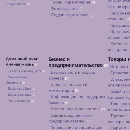
документац
Танец, хореография
[0]
специалистов
[0]
литератур
Фотоискусство
[0]
Персонал
Студии звукозаписи
[0]
страницы
[0
Программ
Программ
обеспечен
Хостинг и
электронна
Бизнес и
Товары 
Домашний очаг,
личная жизнь
предпринимательство
[0]
[0]
Интернет
Детская комната, дети
[0]
Безопасность и охрана
Средства
Знакомства в
бизнеса
[0]
Электрони
Интернете
[0]
Деловые новости и
электротех
Кошки и собаки
[0]
комментарии
[0]
Хозяйстве
Мода и красота
[0]
Информационая поддержка
бытовые т
Уют и комфорт
[0]
бизнеса
[0]
Транспорт
Налоги, аудит, консалтинг
[2]
и логистик
Сайты предприятий и
Торговля
предпринимателей
[0]
универсал
Управление и организация
Сырье и