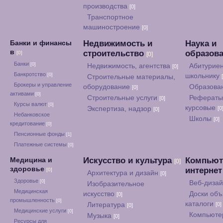
производства
[0]
Транспортное
машиностроение
[0]
Недвижимость и
Наука и
Банки и финансы
в
строительство
образов
[0]
[0]
Банки
[0]
Недвижимость, агентства
Абитуриен
[0]
Банкротство
[0]
школьнику
Строительные материалы,
Брокеры и управление
оборудование
Образова
[0]
активами
[0]
Строительные услуги
Рефераты
[0]
Курсы валют
[0]
курсовые
Экспертиза, надзор
[0
[0]
Небанковское
Школы
[0]
кредитование
[0]
Пенсионные фонды
[1]
Платежные системы
[0]
Искусство и культура
Компьют
Медицина и
[0]
здоровье
интерне
[0]
Архитектура и дизайн
[0]
Здоровье
[0]
Веб-диза
Изобразительное
Медицинская
искусство
Доски объ
[0]
промышленность
[0]
каталоги
Литература
[0]
[0]
Медицинские услуги
[0]
Компьюте
Музыка
[0]
Ресурсы для