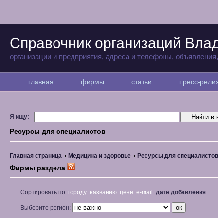
Справочник организаций Вла
организации и предприятия, адреса и телефоны, объявления
главная
фирмы
статьи
пресс-рел
Я ищу:
Ресурсы для специалистов
Главная страница
Медицина и здоровье
Ресурсы для специалистов
Фирмы раздела
Сортировать по:
городу
названию
цене
e-mail
дате добавления
Выберите регион: