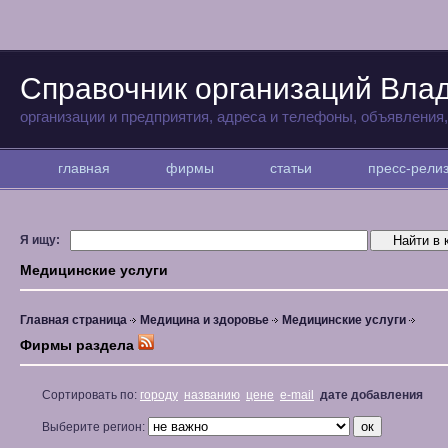
Справочник организаций Вла
организации и предприятия, адреса и телефоны, объявления
главная
фирмы
статьи
пресс-рел
Я ищу:
Медицинские услуги
Главная страница
Медицина и здоровье
Медицинские услуги
Фирмы раздела
Сортировать по:
городу
названию
цене
e-mail
дате добавления
Выберите регион: