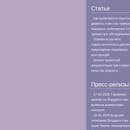
Статьи
Как выявляются скрыты
дефекты в местах примы
наружных инженерных сет
зданию при обследовании
Ошибки в расчёте
гидростатического давлен
повреждение подземных
конструкций
Анализ проектной
документации при спорах
качестве ремонта
Пресс-релизы
17-02-2026 Тарифные
жалобы во Владивостоке
выявили асимметрию
контроля
16-01-2026 Будущее
экономики Владивостока:
какие бизнес-направлени