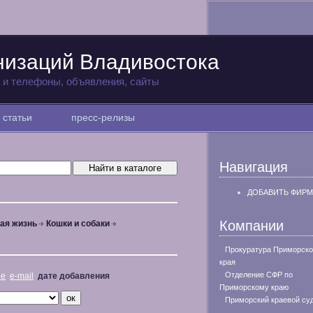
низаций Владивостока
а и телефоны, объявления, сайты
статьи
пресс-релизы
Навигация
ДОБАВИТЬ ФИРМ
Компании
ая жизнь
Кошки и собаки
Прокуратура Приморско
края
Отделение СФР по
не
e-mail
дате добавления
Приморскому краю
Приморский краевой су