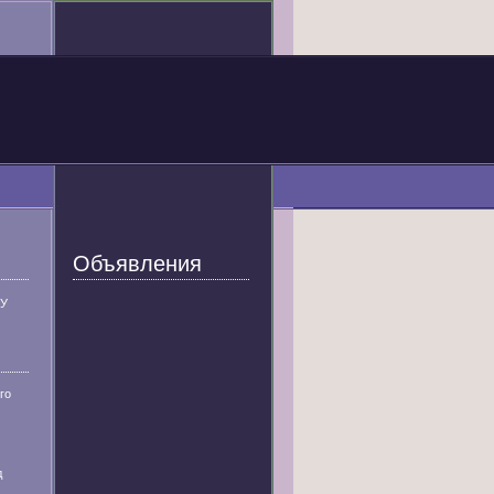
Объявления
У
го
д