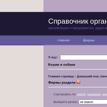
Справочник орга
организации и предприятия, адрес
главная
фирмы
Я ищу:
Кошки и собаки
Главная страница
Домашний очаг, личн
Фирмы раздела
Сортировать по:
городу
названию
це
Выберите регион: