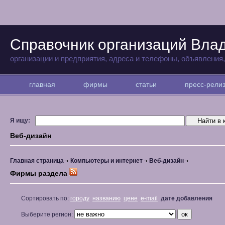
Справочник организаций Вла
организации и предприятия, адреса и телефоны, объявления
главная
фирмы
статьи
пресс-рел
Я ищу:
Веб-дизайн
Главная страница
Компьютеры и интернет
Веб-дизайн
Фирмы раздела
Сортировать по:
городу
названию
цене
e-mail
дате добавления
Выберите регион: