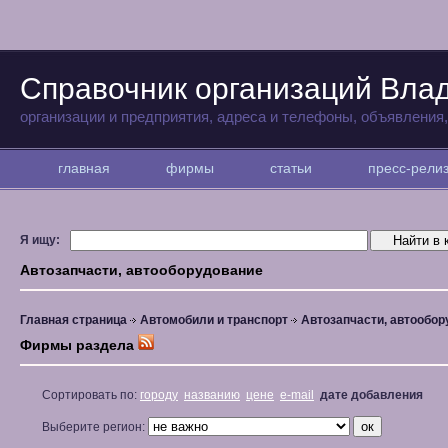
Справочник организаций Вла
организации и предприятия, адреса и телефоны, объявления
главная
фирмы
статьи
пресс-рел
Я ищу:
Автозапчасти, автооборудование
Главная страница
Автомобили и транспорт
Автозапчасти, автообо
Фирмы раздела
Сортировать по:
городу
названию
цене
e-mail
дате добавления
Выберите регион: