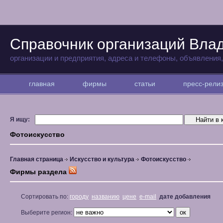
Справочник организаций Вла
организации и предприятия, адреса и телефоны, объявления
главная
фирмы
статьи
пресс-рел
Я ищу:
Фотоискусство
Главная страница
Искусство и культура
Фотоискусство
Фирмы раздела
Сортировать по:
городу
названию
цене
e-mail
дате добавления
Выберите регион: