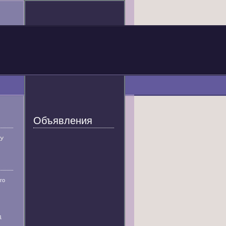
Объявления
У
го
д