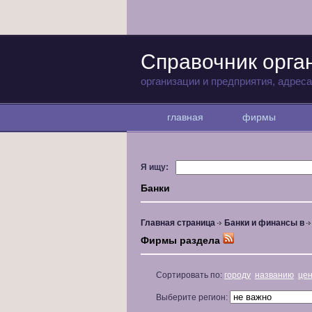
Справочник орга
организации и предприятия, адрес
главная
фирмы
Я ищу:
Банки
Главная страница
Банки и финансы в
Фирмы раздела
Сортировать по:
городу
названию
це
Выберите регион: