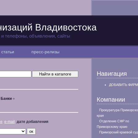
низаций Владивостока
а и телефоны, объявления, сайты
статьи
пресс-релизы
Навигация
ДОБАВИТЬ ФИРМ
Компании
Банки
Прокуратура Приморско
края
Отделение СФР по
не
e-mail
дате добавления
Приморскому краю
Приморский краевой су