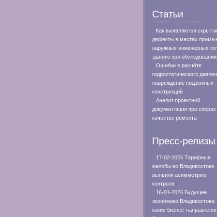
Статьи
Как выявляются скрыты
дефекты в местах примы
наружных инженерных сет
зданию при обследовании
Ошибки в расчёте
гидростатического давлен
повреждение подземных
конструкций
Анализ проектной
документации при спорах
качестве ремонта
Пресс-релизы
17-02-2026 Тарифные
жалобы во Владивостоке
выявили асимметрию
контроля
16-01-2026 Будущее
экономики Владивостока:
какие бизнес-направлени