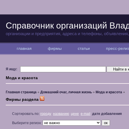
Справочник организаций Вла
организации и предприятия, адреса и телефоны, объявления
главная
фирмы
статьи
пресс-рел
Я ищу:
Мода и красота
Главная страница
Домашний очаг, личная жизнь
Мода и красота
Фирмы раздела
Сортировать по:
городу
названию
цене
e-mail
дате добавления
Выберите регион: